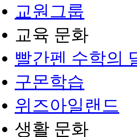
교원그룹
교육 문화
빨간펜 수학의 
구몬학습
위즈아일랜드
생활 문화