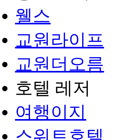
웰스
교원라이프
교원더오름
호텔 레저
여행이지
스위트호텔