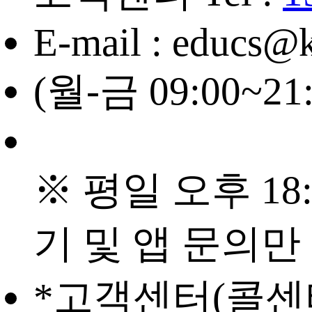
E-mail : educs@
(월-금 09:00~21
※ 평일 오후 18:
기 및 앱 문의만
*고객센터(콜센