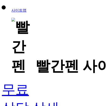
사이트맵
빨간펜 사
무료