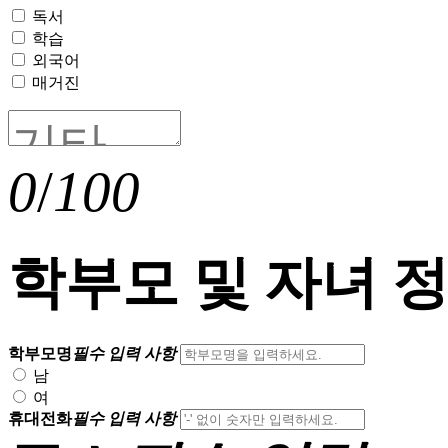
독서
학습
외국어
매거진
0
/
100
학부모 및 자녀 
학부모명
필수 입력 사항
남
여
휴대전화
필수 입력 사항