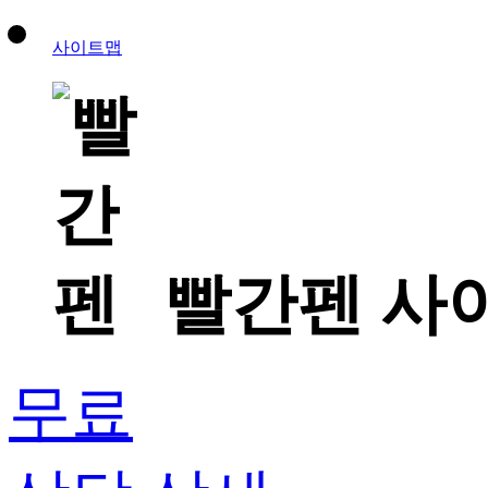
사이트맵
빨간펜 사
무료