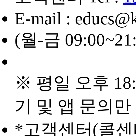
E-mail : educs@
(월-금 09:00~21
※ 평일 오후 18:
기 및 앱 문의만
*고객센터(콜센