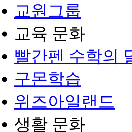
교원그룹
교육 문화
빨간펜 수학의 
구몬학습
위즈아일랜드
생활 문화