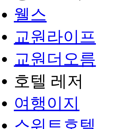
웰스
교원라이프
교원더오름
호텔 레저
여행이지
스위트호텔