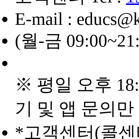
E-mail : educs@
(월-금 09:00~21
※ 평일 오후 18:
기 및 앱 문의만
*고객센터(콜센