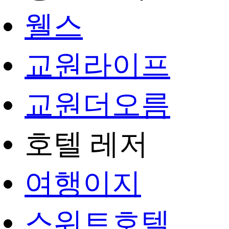
웰스
교원라이프
교원더오름
호텔 레저
여행이지
스위트호텔