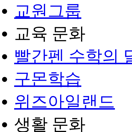
교원그룹
교육 문화
빨간펜 수학의 
구몬학습
위즈아일랜드
생활 문화