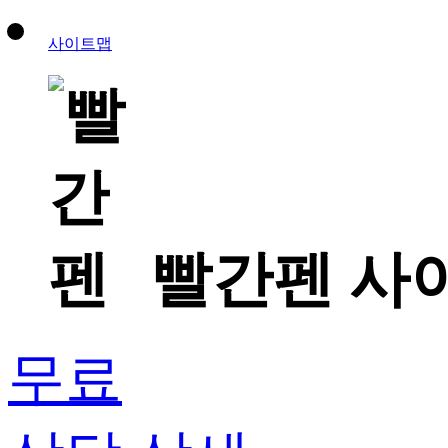
사이트맵
빨간펜 사
무료