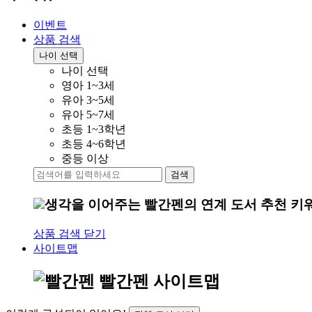
이벤트
상품 검색
나이 선택
나이 선택
영아 1~3세
유아 3~5세
유아 5~7세
초등 1~3학년
초등 4~6학년
중등 이상
검색
생각을 이어주는
빨간펜의 연계 도서 추천 키
상품 검색 닫기
사이트맵
빨간펜 사이트맵