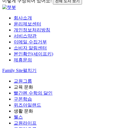
이렇게 구성되어 있어요!
전체 도서 보기
회사소개
윤리제보센터
개인정보처리방침
서비스약관
이메일 수집거부
소비자 알림센터
본인확인(세이프키)
제휴문의
Family Site
펼치기
교원그룹
교육 문화
빨간펜 수학의 달인
구몬학습
위즈아일랜드
생활 문화
웰스
교원라이프