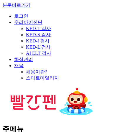
본문바로가기
로그인
우리아이진단
KED-T 검사
KED-S 검사
KED-I 검사
KED-L 검사
AI ELT 검사
화상관리
채움
채움이란?
스마트마일리지
주메뉴